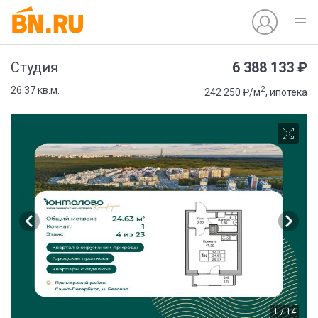
6 388 133 ₽
Студия
2
26.37 кв.м.
242 250 ₽/м
, ипотека
1 / 14