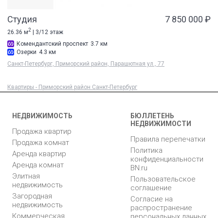
Студия
7 850 000 ₽
2
26.36 м
| 3/12 этаж
Комендантский проспект
3.7 км
Озерки
4.3 км
Санкт-Петербург, Приморский район, Парашютная ул., 77
Квартиры - Приморский район Санкт-Петербург
НЕДВИЖИМОСТЬ
БЮЛЛЕТЕНЬ
НЕДВИЖИМОСТИ
Продажа квартир
Правила перепечатки
Продажа комнат
Политика
Аренда квартир
конфиденциальности
Аренда комнат
BN.ru
Элитная
Пользовательское
недвижимость
соглашение
Загородная
Согласие на
недвижимость
распространение
Коммерческая
персональных данных