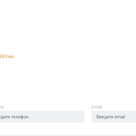
Адрес указан неверно
Цена указана неверно
Другое
24.0 км
е
*
Отменить
Отправить
он
E-mail