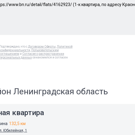
Подтверждаю, что с
Договором Оферты
,
Политикой
конфиденциальности
,
Пользовательским
соглашением
и
Согласие о распространении
персональных данных
ознакомился и согласен
йон Ленинградская область
ная квартира
нина
132,5 км
ул. Юбилейная, 1