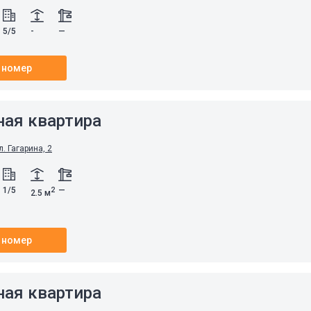
5/5
-
—
 номер
ная квартира
л. Гагарина, 2
1/5
—
2
2.5 м
 номер
ная квартира