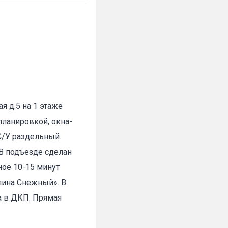
я д.5 на 1 этаже
планировкой, окна-
 С/У раздельный.
 В подъезде сделан
ное 10-15 минут
лина Снежный». В
а в ДКП. Прямая