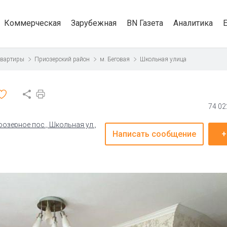
Коммерческая
Зарубежная
BN Газета
Аналитика
квартиры
Приозерский район
м. Беговая
Школьная улица
74 02
озерное пос., Школьная ул.,
Написать сообщение
+