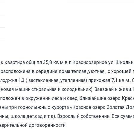
 квартира общ пл 35,8 кв.м в п.Красноозерное ул. Школьна
 расположена в середине дома теплая ,уютная , с хорошей 
+ лоджия 1,3 ( застекленная ,утепленная) прихожая 7,1 кв.м.,
(новая машин.стиральная и холодильник). Заезжай и живи.
сположен в окружении леса и озёр, ближайшие озеро Крас
ены три горнолыжных курорта «Красное озеро Золотая До
ны, школа дет.сад.и т.д). Взрослый собственник. Вся сумм
варительной договоренности.