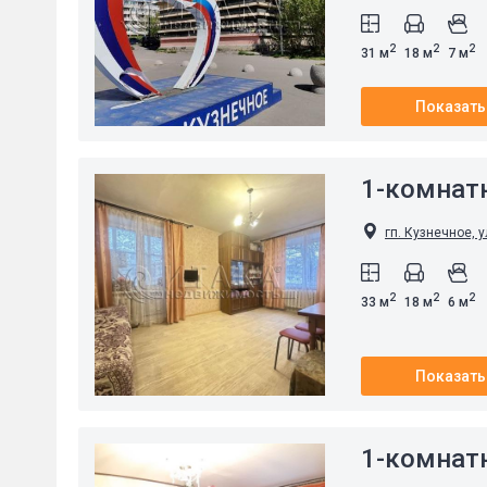
2
2
2
31 м
18 м
7 м
Показать
1-комнат
гп. Кузнечное, у
2
2
2
33 м
18 м
6 м
Показать
1-комнат