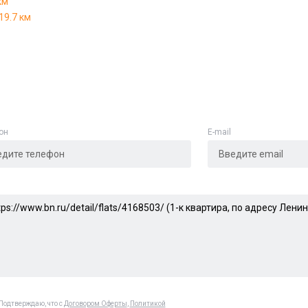
км
19.7 км
он
E-mail
Подтверждаю, что с
Договором Оферты
,
Политикой