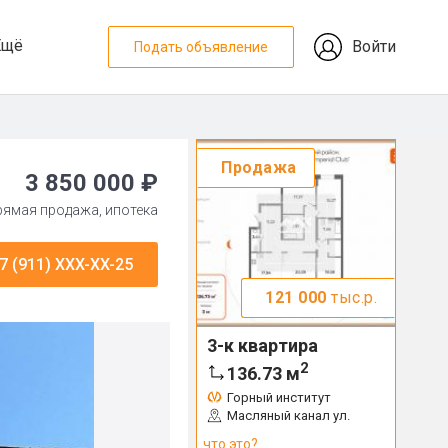
Ещё
Войти
Подать объявление
Продажа
3 850 000 ₽
прямая продажа, ипотека
7 (911) XXX-XX-25
121 000
тыс.р.
3-к квартира
2
136.73
м
Горный институт
Масляный канал ул.
что это?