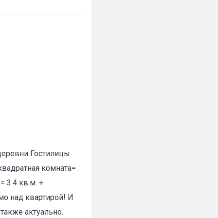
деревни Гостилицы.
 квадратная комната=
 3.4 кв.м. +
мо над квартирой! И
также актуально.