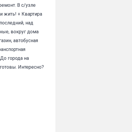
емонт. В с/узле
и жить! + Квартира
 последний, над
дные, вокруг дома
газин, автобусная
✕
ранспортная
 До города на
 готовы. Интересно?