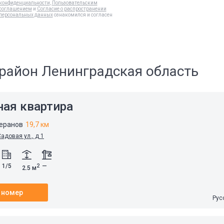
конфиденциальности
,
Пользовательским
соглашением
и
Согласие о распространении
персональных данных
ознакомился и согласен
район Ленинградская область
ная квартира
теранов
19,7 км
адовая ул., д 1
1/5
—
2
2.5 м
 номер
Рус