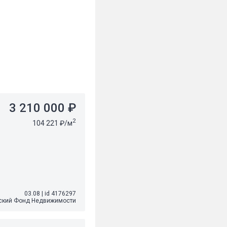
3 210 000 ₽
2
104 221 ₽/м
03.08
|
id 4176297
ский Фонд Недвижимости