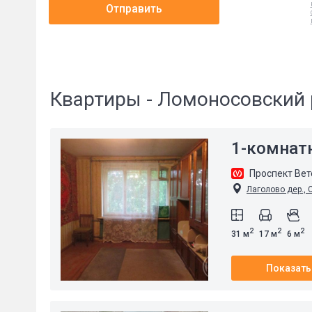
Отправить
Квартиры - Ломоносовский 
1-комнат
Проспект Ве
Лаголово дер., С
2
2
2
31 м
17 м
6 м
Показать