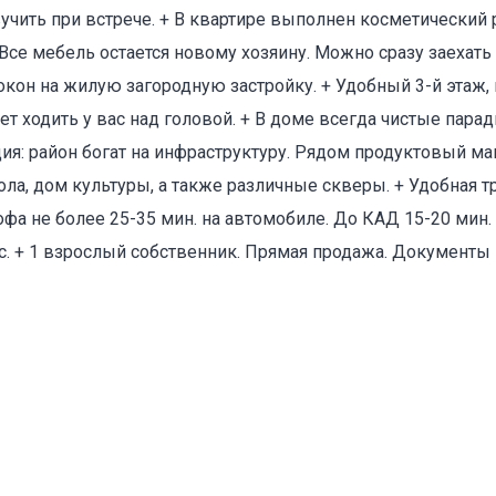
чить при встрече. + В квартире выполнен косметический р
Все мебель остается новому хозяину. Можно сразу заехать 
з окон на жилую загородную застройку. + Удобный 3-й этаж,
дет ходить у вас над головой. + В доме всегда чистые пара
ия: район богат на инфраструктуру. Рядом продуктовый ма
оваться на объявление
ола, дом культуры, а также различные скверы. + Удобная т
фа не более 25-35 мин. на автомобиле. До КАД 15-20 мин.
с. + 1 взрослый собственник. Прямая продажа. Документы
Объект не продается (не сдается)
Указанные характеристики отличаются от фактических