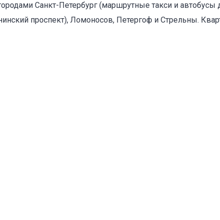
городами Санкт-Петербург (маршрутные такси и автобусы 
енинский проспект), Ломоносов, Петергоф и Стрельны. Квар
оваться на объявление
Объект не продается (не сдается)
Указанные характеристики отличаются от фактических