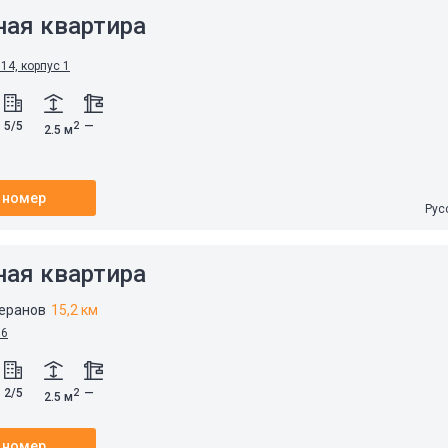
ная квартира
 14, корпус 1
5/5
—
2
2.5 м
 номер
Рус
ная квартира
теранов
15,2 км
 6
2/5
—
2
2.5 м
 номер