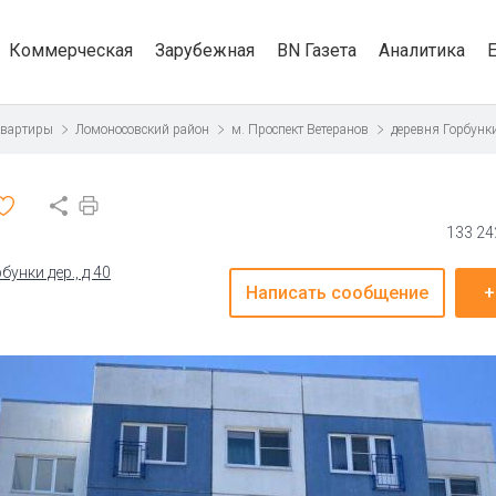
Коммерческая
Зарубежная
BN Газета
Аналитика
квартиры
Ломоносовский район
м. Проспект Ветеранов
деревня Горбунк
133 24
унки дер., д 40
Написать сообщение
+