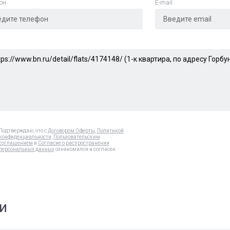
он
E-mail
Подтверждаю, что с
Договором Оферты
,
Политикой
конфиденциальности
,
Пользовательским
соглашением
и
Согласие о распространении
персональных данных
ознакомился и согласен
и