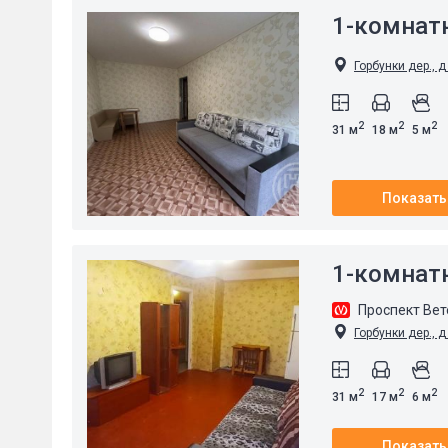
1-комнат
Горбунки дер., д
2
2
2
31 м
18 м
5 м
Показать
1-комнат
Проспект Ве
Горбунки дер., д
2
2
2
31 м
17 м
6 м
Показать