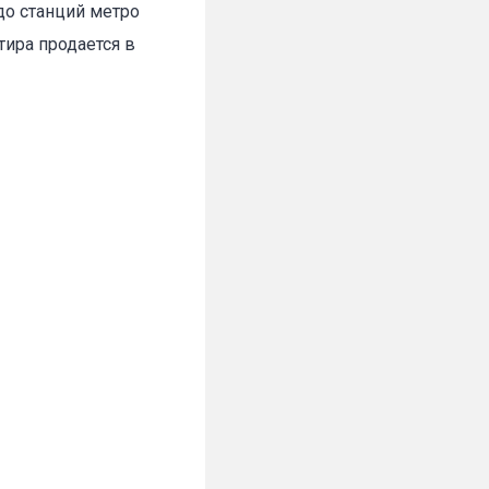
до станций метро
тира продается в
✕