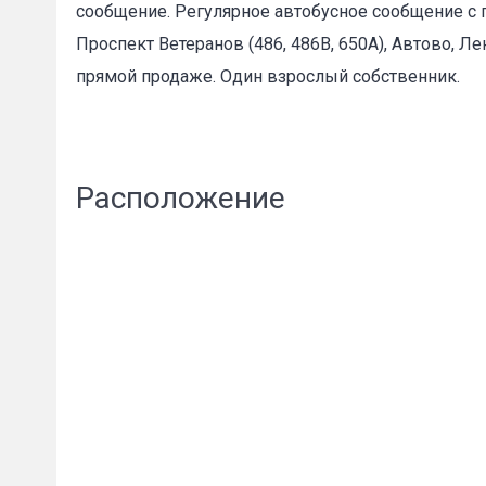
сообщение. Регулярное автобусное сообщение с 
Проспект Ветеранов (486, 486В, 650А), Автово, Л
прямой продаже. Один взрослый собственник.
Пожал
Расположение
Ваше имя
E-mail
*