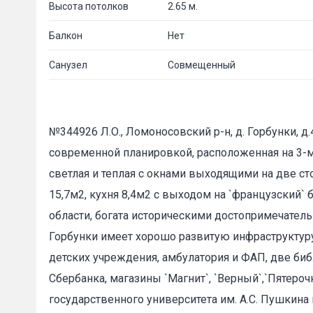
Высота потолков
2.65 м.
Балкон
Нет
Санузел
Совмещенный
№344926 Л.О., Ломоносовский р-н, д. Горбунки, 
современной планировкой, расположенная на 3-м 
светлая и теплая с окнами выходящими на две с
15,7м2, кухня 8,4м2 с выходом на `французский`
области, богата историческими достопримечатель
Горбунки имеет хорошо развитую инфраструктур
детских учреждения, амбулатория и ФАП, две би
Сбербанка, магазины `Магнит`, `Верный`,`Пятероч
государственного университета им. А.С. Пушкин