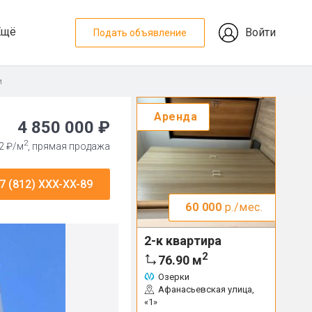
Ещё
Войти
Подать объявление
и
Аренда
4 850 000 ₽
2
2 ₽/м
, прямая продажа
7 (812) XXX-XX-89
60 000
р./мес.
2-к квартира
2
76.90
м
Озерки
Афанасьевская улица,
«1»