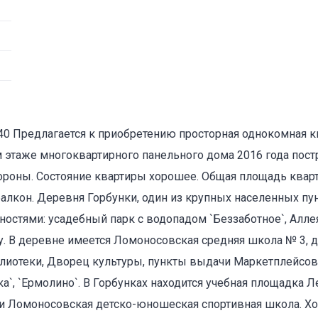
д.40 Предлагается к приобретению просторная однокомная к
этаже многоквартирного панельного дома 2016 года постр
тороны. Состояние квартиры хорошее. Общая площадь кварт
 балкон. Деревня Горбунки, один из крупных населенных п
ностями: усадебный парк с водопадом `Беззаботное`, Алл
у. В деревне имеется Ломоносовская средняя школа № 3,
блиотеки, Дворец культуры, пункты выдачи Маркетплейсов
ка`, `Ермолино`. В Горбунках находится учебная площадка 
а и Ломоносовская детско-юношеская спортивная школа. Х