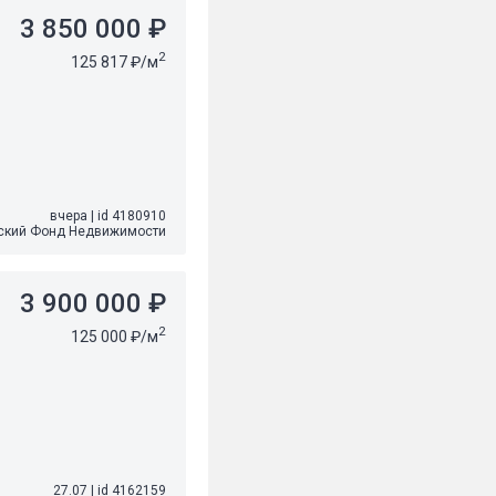
3 850 000 ₽
2
125 817 ₽/м
вчера
|
id 4180910
ский Фонд Недвижимости
3 900 000 ₽
2
125 000 ₽/м
27.07
|
id 4162159