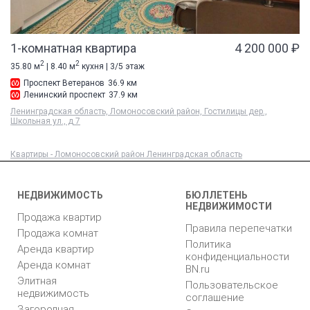
1-комнатная квартира
4 200 000 ₽
2
2
35.80 м
| 8.40 м
кухня | 3/5 этаж
Проспект Ветеранов
36.9 км
Ленинский проспект
37.9 км
Ленинградская область, Ломоносовский район, Гостилицы дер.,
Школьная ул., д 7
Квартиры - Ломоносовский район Ленинградская область
НЕДВИЖИМОСТЬ
БЮЛЛЕТЕНЬ
НЕДВИЖИМОСТИ
Продажа квартир
Правила перепечатки
Продажа комнат
Политика
Аренда квартир
конфиденциальности
Аренда комнат
BN.ru
Элитная
Пользовательское
недвижимость
соглашение
Загородная