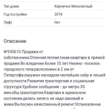
Тип дома
Кирпично-Монолитный
Год постройки
2018
Лифт
Нет
Описание
№343615 Продажа от
собственника.Отличная.теплая.тихая.квартира в прямой
продаже.Во владении более 10 лет.Низино -поселок
городского типа.расположен в 2 км от
Петергофа.окружен каскадом чистейших озёр в пешей
доступности.Развитая транспортная и социальная
структура.Удобное сообщение - до метро 30
мин.общ.транспортом.Квартира в идеальном
состоянии.делать ничего не надо.заезжай и
живи.Выпоснен качественный ремонт.Установленна