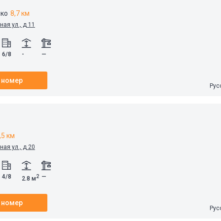
ко
8,7 км
ная ул., д 11
6/8
-
—
 номер
Рус
,5 км
ная ул., д 20
4/8
—
2
2.8 м
 номер
Рус