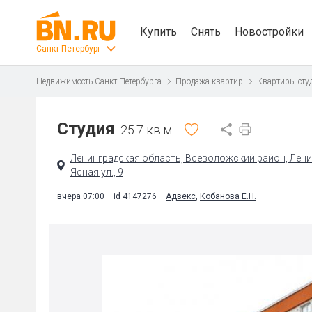
Купить
Снять
Новостройки
Санкт-Петербург
Недвижимость Санкт-Петербурга
Продажа квартир
Квартиры-сту
Студия
25.7 кв.м.
Ленинградская область, Всеволожский район, Лени
Ясная ул., 9
вчера 07:00
id 4147276
Адвекс
,
Кобанова Е.Н.