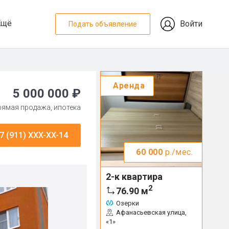
Ещё
Войти
Подать объявление
Аренда
5 000 000 ₽
прямая продажа, ипотека
7 (911) XXX-XX-14
60 000
р./мес.
2-к квартира
2
76.90
м
Озерки
Афанасьевская улица,
«1»