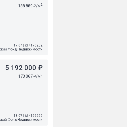
2
188 889 ₽/м
17.04
|
id 4170252
ский Фонд Недвижимости
5 192 000 ₽
2
173 067 ₽/м
13.07
|
id 4156559
ский Фонд Недвижимости