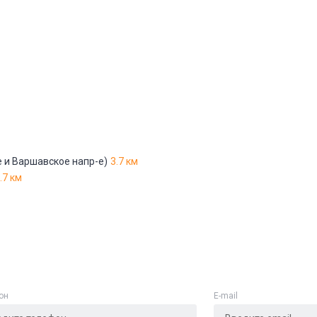
Адрес указан неверно
Цена указана неверно
Другое
е
*
е и Варшавское напр-е)
3.7 км
.7 км
Отменить
Отправить
он
E-mail