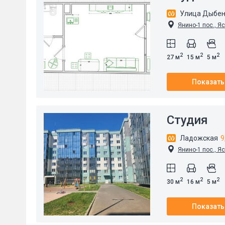
Улица Дыбен
Янино-1 пос., Яс
2
2
2
27 м
15 м
5 м
Показать
Студия
Ладожская
9
Янино-1 пос., Яс
2
2
2
30 м
16 м
5 м
Показать