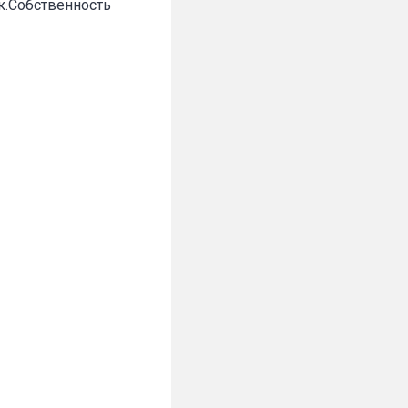
ик.Собственность
✕