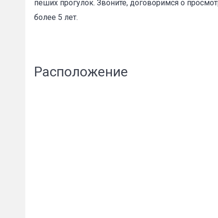
пеших прогулок. Звоните, договоримся о просмотр
более 5 лет.
Расположение
Пожал
Ваше имя
E-mail
*