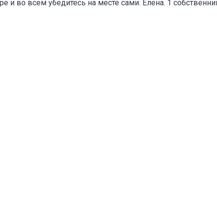
е и во всем убедитесь на месте сами. Елена. 1 собственн
оваться на объявление
Объект не продается (не сдается)
Указанные характеристики отличаются от фактических