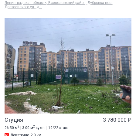
Ленинградская область, Всеволожский район, Дубровка пос.,
Достоевского ул., д 1
Студия
3 780 000 ₽
2
2
26.50 м
| 3.00 м
кухня | 19/22 этаж
Девяткино
2.0 км