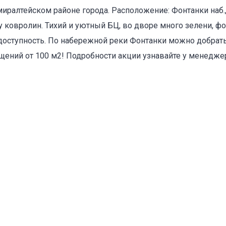
миралтейском районе города. Расположение: Фонтанки наб.,
оваться на объявление
у ковролин. Тихий и уютный БЦ, во дворе много зелени, фо
я доступность. По набережной реки Фонтанки можно добрать
щений от 100 м2! Подробности акции узнавайте у менедже
Объект не продается (не сдается)
Указанные характеристики отличаются от фактических
Адрес указан неверно
Цена указана неверно
Другое