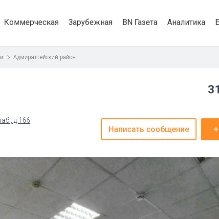
Коммерческая
Зарубежная
BN Газета
Аналитика
ти
Адмиралтейский район
3
б., д.166
Написать сообщение
+