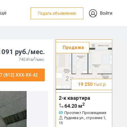
Ещё
Войти
Подать объявление
Продажа
1091 руб./мес.
2
740 ₽/м
/мес.
7 (812) XXX-XX-42
19 250
тыс.р.
2-к квартира
2
64.20
м
Проспект Просвещения
Руднева ул., строение 1,
15