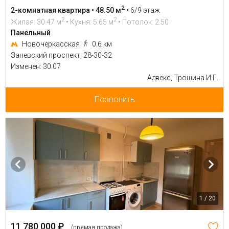
2
2-комнатная квартира • 48.50 м
•
6/9 этаж
2
2
Жилая: 30.47 м
• Кухня: 5.65 м
• Потолок: 2.50
Панельный
Новочеркасская
0.6 км
Заневский проспект, 28-30-32
Изменен: 30.07
Адвекс, Трошина И.Г.
Позвонить
1 / 20
11 780 000 ₽
(прямая продажа)