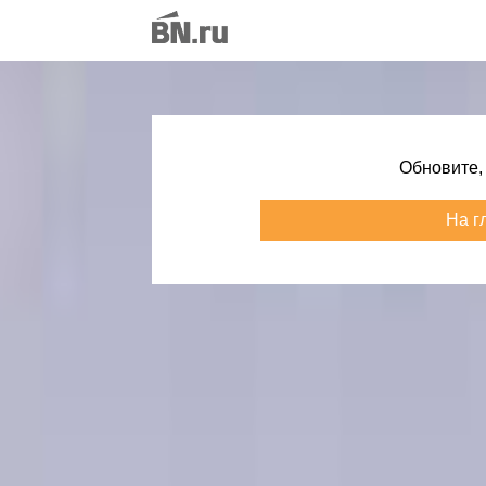
Обновите,
На г