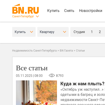
Купить
Снять
Новостройки
Санкт-Петербург
Купить
Квартиру
Студия
1
2
Недвижимость Санкт-Петербурга
>
BN Газета
>
Статьи
Все статьи
05.11.2025 | 08:00
8793
Куда ж нам плыть?.
«Октябрь уж наступил…» 
одетыми в багрец и золо
недвижимости Санкт-Пет
хрупкого осеннего равно