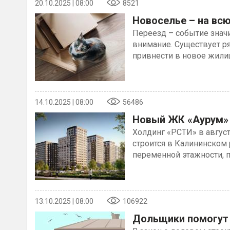
20.10.2025 | 08:00
8521
Новоселье – на всю
Переезд – событие значи
внимание. Существует р
привнести в новое жили
14.10.2025 | 08:00
56486
Новый ЖК «Аурум» 
Холдинг «РСТИ» в авгус
строится в Калининском 
переменной этажности, 
13.10.2025 | 08:00
106922
Дольщики помогут 