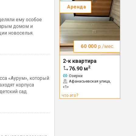
Аренда
деляли ему особое
тарым домом и
ции новоселья.
60 000
р./мес.
2-к квартира
2
76.90
м
Озерки
сса «Аурум», который
Афанасьевская улица,
входят корпуса
«1»
етский сад.
что это?