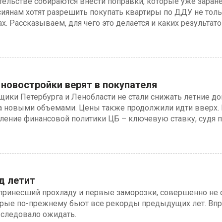
тельстве собираются внести поправки, которые уже заран
сиянам хотят разрешить покупать квартиры по ДДУ не толь
ах. Рассказываем, для чего это делается и каких результа
 новостройки верят в покупателя
йщики Петербурга и Ленобласти не стали снижать летние д
 новыми объемами. Цены также продолжили идти вверх. 
ление финансовой политики ЦБ – ключевую ставку, судя п
д летит
принесший прохладу и первые заморозки, совершенно не 
рые по-прежнему бьют все рекорды предыдущих лет. Впр
и следовало ожидать.