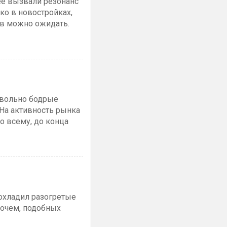
ее вызвали резонанс
ко в новостройках,
тов можно ожидать.
овольно бодрые
На активность рынка
о всему, до конца
охладил разогретые
очем, подобных