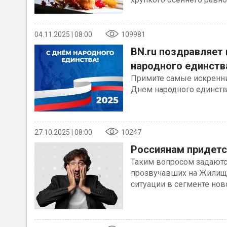
04.11.2025 | 08:00
109981
BN.ru поздравляет 
народного единств
Примите самые искренни
Днем народного единств
27.10.2025 | 08:00
10247
Россиянам придетс
Таким вопросом задаютс
прозвучавших на Жилищн
ситуации в сегменте но