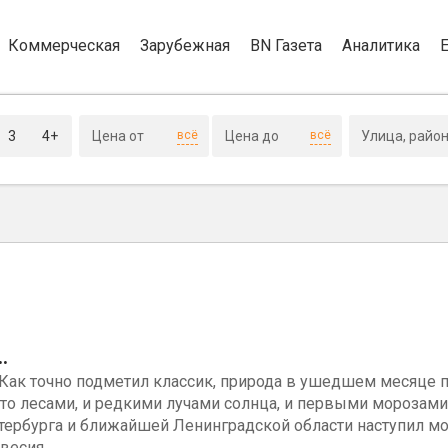
Коммерческая
Зарубежная
BN Газета
Аналитика
3
4+
всё
всё
.
Как точно подметил классик, природа в ушедшем месяце п
то лесами, и редкими лучами солнца, и первыми морозами
ербурга и ближайшей Ленинградской области наступил м
весия.