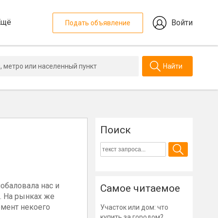
Ещё
Войти
Подать объявление
Найти
Поиск
обаловала нас и
Самое читаемое
. На рынках же
омент некоего
Участок или дом: что
купить за городом?