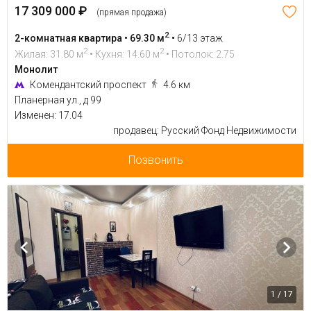
17 309 000 ₽
(прямая продажа)
2
2-комнатная квартира • 69.30 м
•
6/13 этаж
2
2
Жилая: 31.80 м
• Кухня: 14.60 м
• Потолок: 2.75
Монолит
Комендантский проспект
4.6 км
Планерная ул., д 99
Изменен: 17.04
продавец: Русский Фонд Недвижимости
Позвонить
1 / 17