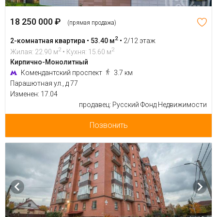
18 250 000 ₽
(прямая продажа)
2
2-комнатная квартира • 53.40 м
•
2/12 этаж
2
2
Жилая: 22.90 м
• Кухня: 15.60 м
Кирпично-Монолитный
Комендантский проспект
3.7 км
Парашютная ул., д 77
Изменен: 17.04
продавец: Русский Фонд Недвижимости
Позвонить