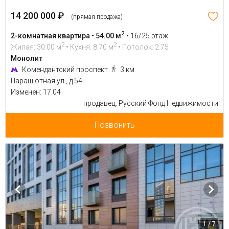
14 200 000 ₽
(прямая продажа)
2
2-комнатная квартира • 54.00 м
•
16/25 этаж
2
2
Жилая: 30.00 м
• Кухня: 8.70 м
• Потолок: 2.75
Монолит
Комендантский проспект
3 км
Парашютная ул., д 54
Изменен: 17.04
продавец: Русский Фонд Недвижимости
Позвонить
1 / 7