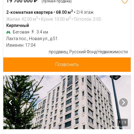
19 700 000 ₽
(прямая продажа)
2
2-комнатная квартира • 68.00 м
•
2/4 этаж
2
2
Жилая: 42.00 м
• Кухня: 10.00 м
• Потолок: 3.05
Кирпичный
Беговая
3.4 км
Лахта пос., Новая ул., д 51
Изменен: 17.04
продавец: Русский Фонд Недвижимости
Позвонить
1 / 9