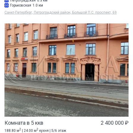
Петроградская
0.3 км
Горьковская
1.0 км
Санкт-Петербург, Петроградский район, Большой П.С. проспект, 69
Комната в 5 ккв
2 400 000 ₽
2
2
188.80 м
| 24.00 м
кухня | 5/6 этаж