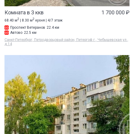
Комната в 3 ккв
1 700 000 ₽
2
2
68.40 м
| 8.30 м
кухня | 4/7 этаж
Проспект Ветеранов
22.4 км
Автово
22.5 км
Санкт-Петербург, Петродворцовый район, Петергоф г., Чебышевская ул.,
д 14