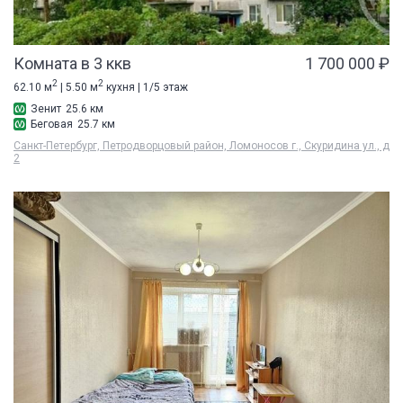
Комната в 3 ккв
1 700 000 ₽
2
2
62.10 м
| 5.50 м
кухня | 1/5 этаж
Зенит
25.6 км
Беговая
25.7 км
Санкт-Петербург, Петродворцовый район, Ломоносов г., Скуридина ул., д
2