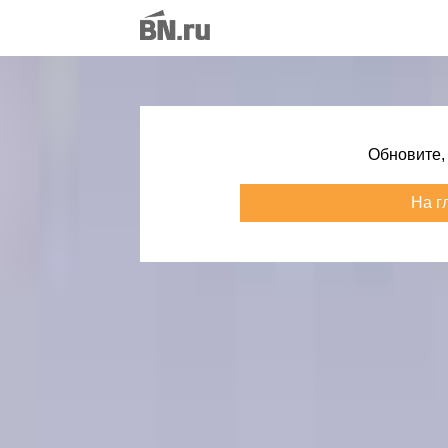
Обновите,
На г