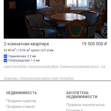
2-комнатная квартира
19 500 000 ₽
2
2
56.80 м
| 15.00 м
кухня | 3/5 этаж
Горьковская
0.2 км
Петроградская
1.0 км
Санкт-Петербург, Петроградский район, Каменноостровский просп., д 6
Квартиры - Петроградский район Санкт-Петербург
НЕДВИЖИМОСТЬ
БЮЛЛЕТЕНЬ
НЕДВИЖИМОСТИ
Продажа квартир
Правила перепечатки
Продажа комнат
Политика