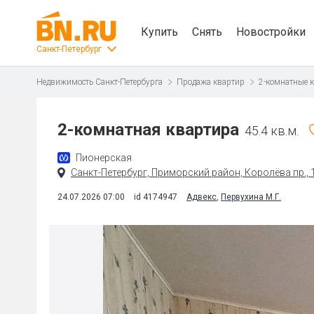
Купить
Снять
Новостройки
Санкт-Петербург
Недвижимость Санкт-Петербурга
Продажа квартир
2-комнатные 
2-комнатная квартира
45.4 кв.м.
Пионерская
Санкт-Петербург, Приморский район, Королёва пр., 
24.07.2026 07:00
id 4174947
Адвекс
,
Первухина М.Г.