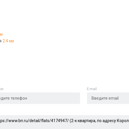
Адрес указан неверно
Цена указана неверно
км
Другое
я
2.4 км
е
*
Отменить
Отправить
он
E-mail