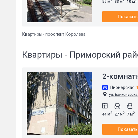
2
2
2
55 м
33 м
10 м
Показать
Квартиры - проспект Королева
Квартиры - Приморский рай
2-комнат
Пионерская
ул. Байконурска
2
2
2
44 м
27 м
7 м
Показать