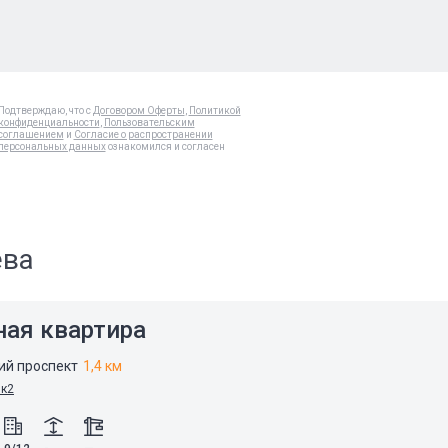
Подтверждаю, что с
Договором Оферты
,
Политикой
конфиденциальности
,
Пользовательским
соглашением
и
Согласие о распространении
персональных данных
ознакомился и согласен
ева
ная квартира
ий проспект
1,4 км
9к2