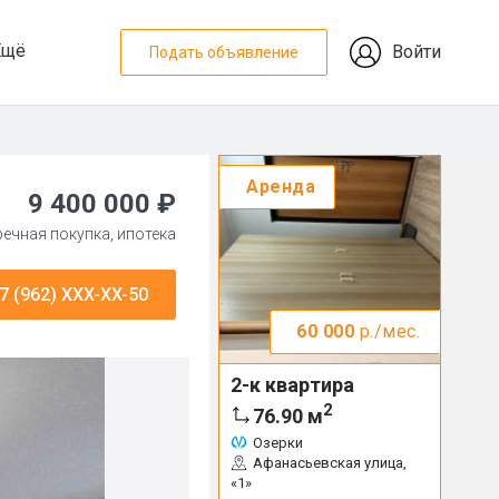
Ещё
Войти
Подать объявление
Аренда
9 400 000 ₽
тречная покупка, ипотека
7 (962) XXX-XX-50
60 000
р./мес.
2-к квартира
2
76.90
м
Озерки
Афанасьевская улица,
«1»