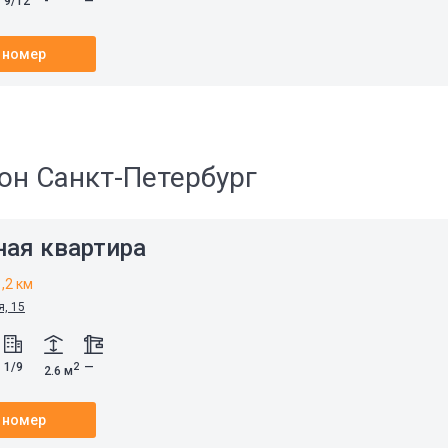
9/12
-
—
 номер
он Санкт-Петербург
ная квартира
1,2 км
я, 15
1/9
—
2
2.6 м
 номер