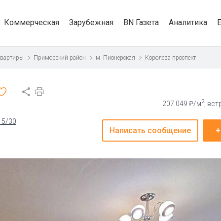
Коммерческая
Зарубежная
BN Газета
Аналитика
квартиры
Приморский район
м. Пионерская
Королева проспект
2
207 049 ₽/м
, вс
15/30
Написать сообщение
+