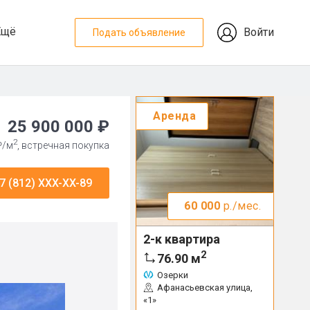
Ещё
Войти
Подать объявление
Аренда
25 900 000 ₽
2
₽/м
, встречная покупка
7 (812) XXX-XX-89
60 000
р./мес.
2-к квартира
2
76.90
м
Озерки
Афанасьевская улица,
«1»