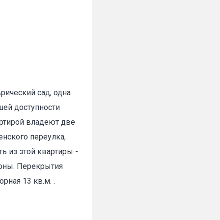
рический сад, одна
ешей доступности
артирой владеют две
ненского переулка,
ь из этой квартиры -
роны. Перекрытия
рная 13 кв.м. .