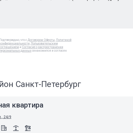
Подтверждаю, что с
Договором Оферты
,
Политикой
конфиденциальности
,
Пользовательским
соглашением
и
Согласие о распространении
персональных данных
ознакомился и согласен
йон Санкт-Петербург
ная квартира
., 24/9