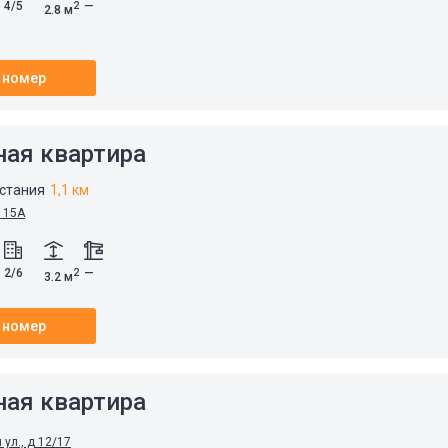
4/5
—
2
2.8 м
 номер
ная квартира
стания
1,1 км
 15А
2/6
—
2
3.2 м
 номер
ная квартира
ул., д 12/17