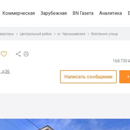
Коммерческая
Зарубежная
BN Газета
Аналитика
квартиры
Центральный район
м. Чернышевская
Восстания улица
168 730 
 д 36
Написать сообщение
+