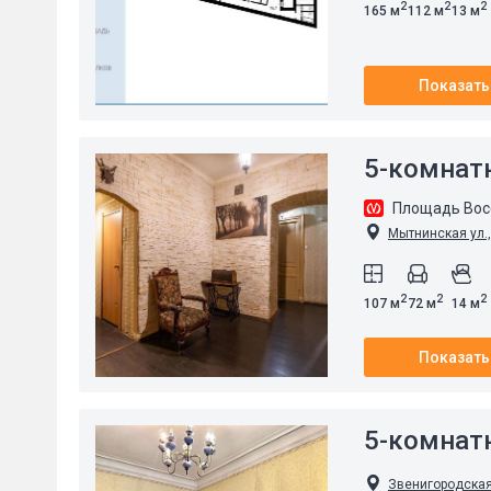
2
2
2
165 м
112 м
13 м
Показать
5-комнат
Площадь Вос
Мытнинская ул.,
2
2
2
107 м
72 м
14 м
Показать
5-комнат
Звенигородская 