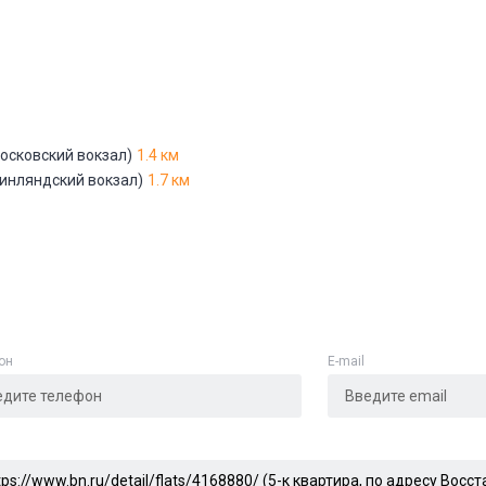
Адрес указан неверно
Цена указана неверно
Другое
осковский вокзал)
1.4 км
инляндский вокзал)
1.7 км
е
*
Отменить
Отправить
он
E-mail