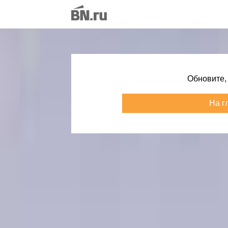
Обновите,
На г