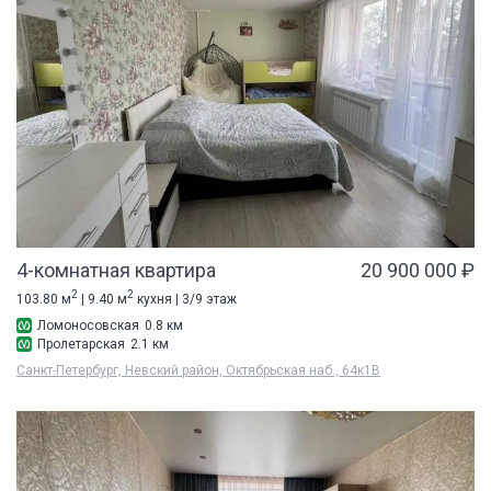
4-комнатная квартира
20 900 000 ₽
2
2
103.80 м
| 9.40 м
кухня | 3/9 этаж
Ломоносовская
0.8 км
Пролетарская
2.1 км
Санкт-Петербург, Невский район, Октябрьская наб., 64к1В