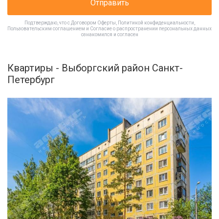
Отправить
Подтверждаю, что с
Договором Оферты
,
Политикой конфиденциальности
,
Пользовательским соглашением
и
Согласие о распространении персональных данных
ознакомился и согласен
Квартиры - Выборгский район Санкт-
Петербург