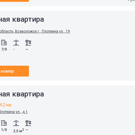
ная квартира
бласть, Всеволожск г., Плоткина ул., 19
7/9
-
—
 номер
ная квартира
4,2 км
лоткина ул., д 1
1/9
—
2
2.5 м