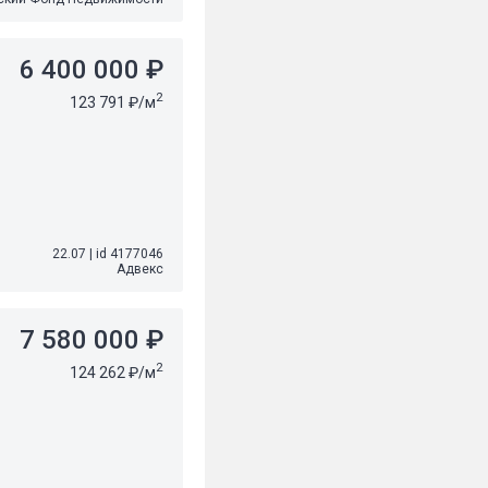
6 400 000 ₽
2
123 791 ₽/м
22.07
|
id 4177046
Адвекс
7 580 000 ₽
2
124 262 ₽/м