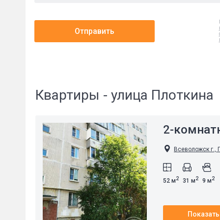
Отправить
Квартиры - улица Плоткина
2-комнат
Всеволожск г., П
2
2
2
52 м
31 м
9 м
Показать