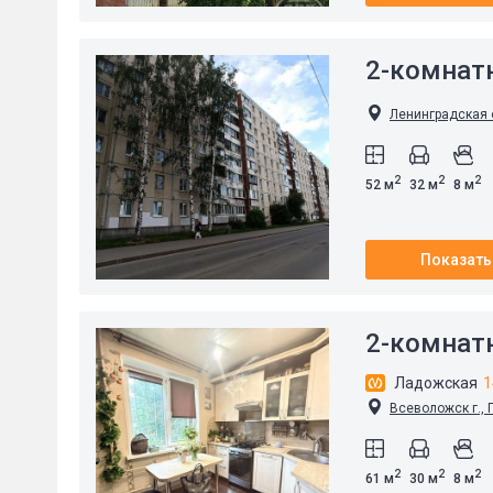
2-комнат
Ленинградская о
2
2
2
52 м
32 м
8 м
Показать
2-комнат
Ладожская
1
Всеволожск г., П
2
2
2
61 м
30 м
8 м