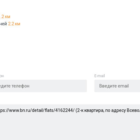
Адрес указан неверно
1.2 км
чей
2.2 км
Цена указана неверно
Другое
е
*
он
E-mail
Отменить
Отправить