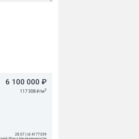
6 100 000 ₽
2
117 308 ₽/м
28.07
|
id 4177339
ский Фонд Недвижимости