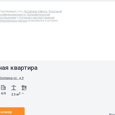
Подтверждаю, что с
Договором Оферты
,
Политикой
конфиденциальности
,
Пользовательским
соглашением
и
Согласие о распространении
персональных данных
ознакомился и согласен
ная квартира
лоткина ул., д 9
4/9
—
2
2.5 м
 номер
Рус