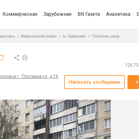
Коммерческая
Зарубежная
BN Газета
Аналитика
квартиры
Всеволожский район
м. Ладожская
Плоткина улица
125 73
ожск г., Плоткина ул., д 19
Написать сообщение
+