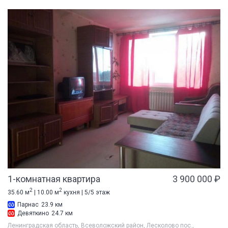
1-комнатная квартира
3 900 000 ₽
2
2
35.60 м
| 10.00 м
кухня | 5/5 этаж
Парнас
23.9 км
Девяткино
24.7 км
Ленинградская область, Всеволожский район, Лесколово пос.,