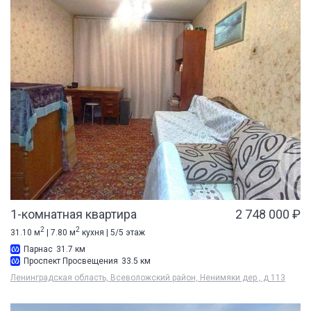
1-комнатная квартира
2 748 000 ₽
2
2
31.10 м
| 7.80 м
кухня | 5/5 этаж
Парнас
31.7 км
Проспект Просвещения
33.5 км
Ленинградская область, Всеволожский район, Ненимяки дер., д 113