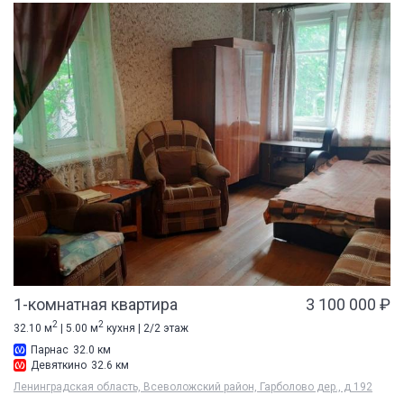
1-комнатная квартира
3 100 000 ₽
2
2
32.10 м
| 5.00 м
кухня | 2/2 этаж
Парнас
32.0 км
Девяткино
32.6 км
Ленинградская область, Всеволожский район, Гарболово дер., д 192