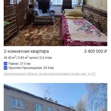
2-комнатная квартира
3 400 000 ₽
2
2
40.40 м
| 5.80 м
кухня | 2/2 этаж
Парнас
27.6 км
Проспект Просвещения
29.4 км
Ленинградская область, Всеволожский район, Керро дер., д 121