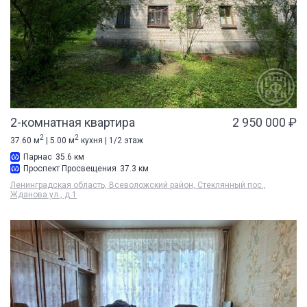
2-комнатная квартира
2 950 000 ₽
2
2
37.60 м
| 5.00 м
кухня | 1/2 этаж
Парнас
35.6 км
Проспект Просвещения
37.3 км
Ленинградская область, Всеволожский район, Стеклянный пос.,
Жданова ул., д 1