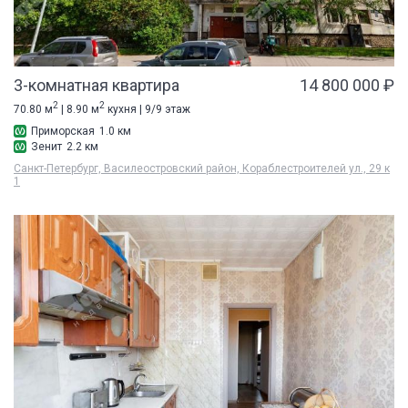
3-комнатная квартира
14 800 000 ₽
2
2
70.80 м
| 8.90 м
кухня | 9/9 этаж
Приморская
1.0 км
Зенит
2.2 км
Санкт-Петербург, Василеостровский район, Кораблестроителей ул., 29 к
1