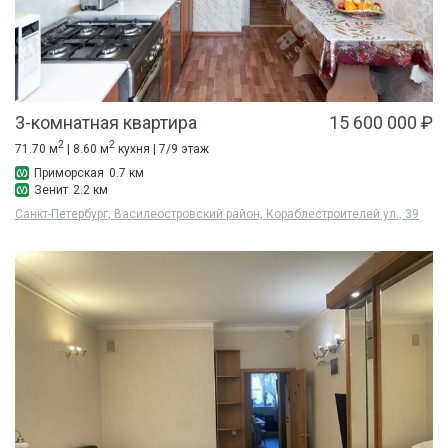
3-комнатная квартира
15 600 000 ₽
2
2
71.70 м
| 8.60 м
кухня | 7/9 этаж
Приморская
0.7 км
Зенит
2.2 км
Санкт-Петербург, Василеостровский район, Кораблестроителей ул., 39