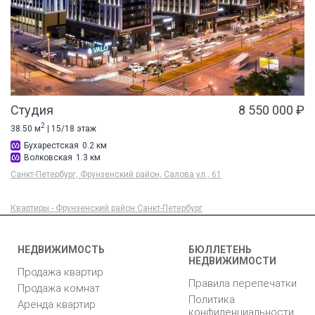
Студия
8 550 000 ₽
2
38.50 м
| 15/18 этаж
Бухарестская
0.2 км
Волковская
1.3 км
Санкт-Петербург, Фрунзенский район, Салова ул., 61
Квартиры - Фрунзенский район Санкт-Петербург
НЕДВИЖИМОСТЬ
БЮЛЛЕТЕНЬ
НЕДВИЖИМОСТИ
Продажа квартир
Правила перепечатки
Продажа комнат
Политика
Аренда квартир
конфиденциальности