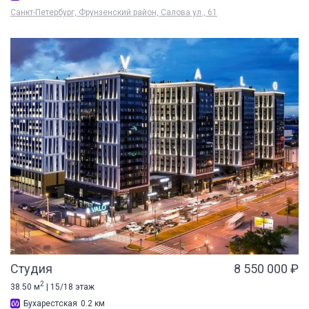
Санкт-Петербург, Фрунзенский район, Салова ул., 61
Студия
8 550 000 ₽
2
38.50 м
| 15/18 этаж
Бухарестская
0.2 км