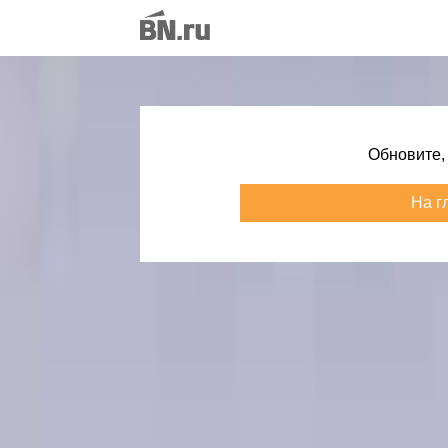
Обновите,
На г