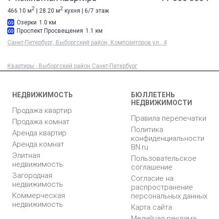
2
2
466.10 м
| 28.20 м
кухня | 6/7 этаж
Озерки
1.0 км
Проспект Просвещения
1.1 км
Санкт-Петербург, Выборгский район, Композиторов ул., 4
Квартиры - Выборгский район Санкт-Петербург
НЕДВИЖИМОСТЬ
БЮЛЛЕТЕНЬ
НЕДВИЖИМОСТИ
Продажа квартир
Правила перепечатки
Продажа комнат
Политика
Аренда квартир
конфиденциальности
Аренда комнат
BN.ru
Элитная
Пользовательское
недвижимость
соглашение
Загородная
Согласие на
недвижимость
распространение
Коммерческая
персональных данных
недвижимость
Карта сайта
Медийная реклама