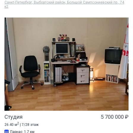
Санкт-Петербург, Выборгский район, Большой Сампсониевский пр., 74
к2
Студия
5 700 000 ₽
2
26.40 м
| 7/28 этаж
Парнас
1.7 км