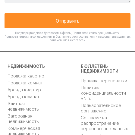
Отправить
Подтверждаю, что с
Договором Оферты
,
Политикой конфиденциальности
,
Пользовательским соглашением
и
Согласие о распространении персональных данных
ознакомился и согласен
НЕДВИЖИМОСТЬ
БЮЛЛЕТЕНЬ
НЕДВИЖИМОСТИ
Продажа квартир
Правила перепечатки
Продажа комнат
Политика
Аренда квартир
конфиденциальности
Аренда комнат
BN.ru
Элитная
Пользовательское
недвижимость
соглашение
Загородная
Согласие на
недвижимость
распространение
Коммерческая
персональных данных
недвижимость