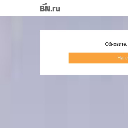
Обновите,
На г