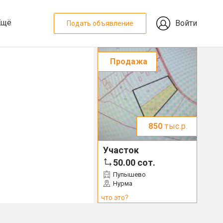
Ещё
Войти
Подать объявление
Продажа
850
тыс.р.
Участок
50.00
сот.
Пупышево
Нурма
что это?