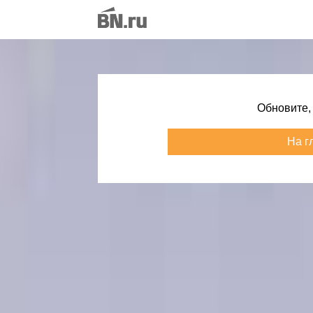
Обновите,
На г