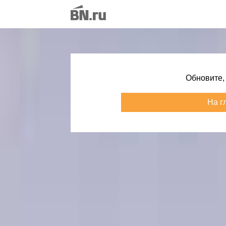
Обновите,
На г