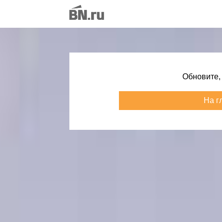
Обновите,
На г