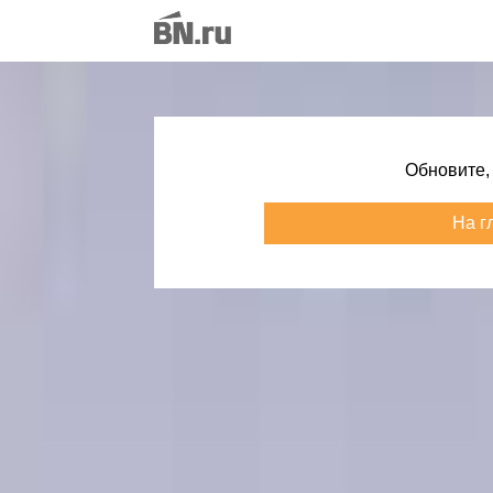
Обновите,
На г