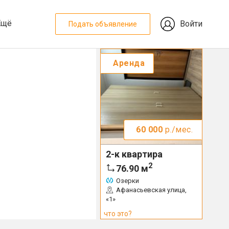
Ещё
Войти
Подать объявление
Аренда
60 000
р./мес.
2-к квартира
2
76.90
м
Озерки
Афанасьевская улица,
«1»
что это?