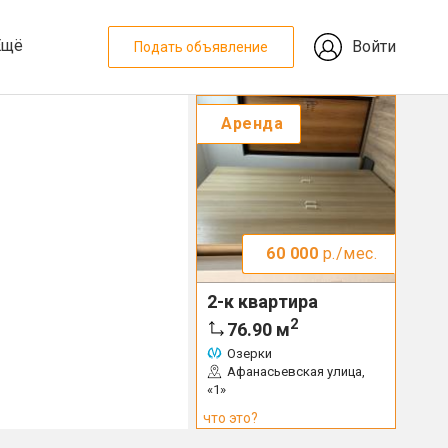
Ещё
Войти
Подать объявление
Аренда
60 000
р./мес.
2-к квартира
2
76.90
м
Озерки
Афанасьевская улица,
«1»
что это?