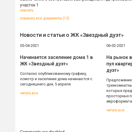
участок 1
скачать
показать все документы (12)
Новости и статьи о ЖК «Звездный дуэт»
05-04-2021
06-02-2021
Начинается заселение дома 1 в
На рынок 
ЖК «Звездный дуэт»
пул кварти
дуэт»
Согласно опубликованному графику,
осмотр и заселение дома начинаются с
Предложение 
сегодняшнего дня, 5 апреля.
трехкомнатны
которых пред
читать все
просторных п
евроформата
читать все