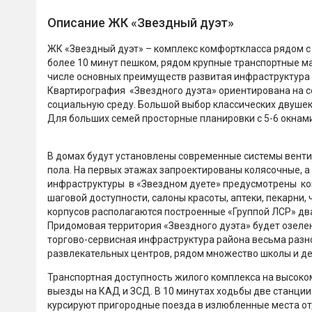
Описание ЖК «Звездный дуэт»
ЖК «Звездный дуэт» – комплекс комфорткласса рядом с
более 10 минут пешком, рядом крупные транспортные ма
числе основных преимуществ развитая инфраструктура
Квартирография «Звездного дуэта» ориентирована на с
социальную среду. Большой выбор классических двушек и
Для больших семей просторные планировки с 5-6 окнами
В домах будут установлены современные системы венти
пола. На первых этажах запроектированы колясочные, а
инфраструктуры в «Звездном дуете» предусмотрены ко
шаговой доступности, салоны красоты, аптеки, пекарни,
корпусов располагаются построенные «Группой ЛСР» два
Придомовая территория «Звездного дуэта» будет озеле
торгово-сервисная инфраструктура района весьма разн
развлекательных центров, рядом множество школы и дет
Транспортная доступность жилого комплекса на высоком
выезды на КАД и ЗСД. В 10 минутах ходьбы две станции
курсируют пригородные поезда в излюбленные места от