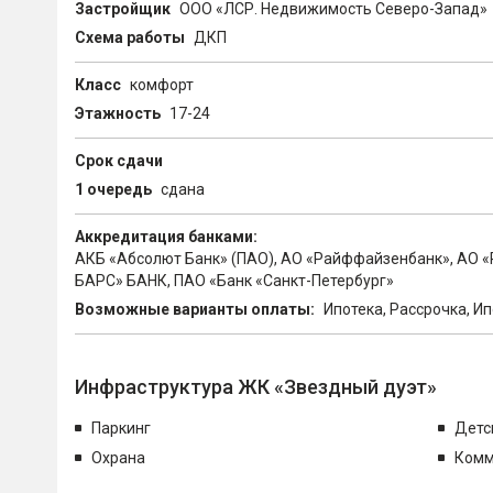
Застройщик
ООО «ЛСР. Недвижимость Северо-Запад»
Схема работы
ДКП
Класс
комфорт
Этажность
17-24
Срок сдачи
1 очередь
сдана
Аккредитация банками:
АКБ «Абсолют Банк» (ПАО), АО «Райффайзенбанк», АО «Р
БАРС» БАНК, ПАО «Банк «Санкт-Петербург»
Возможные варианты оплаты:
Ипотека, Рассрочка, И
Инфраструктура ЖК «Звездный дуэт»
Паркинг
Детс
Охрана
Комм