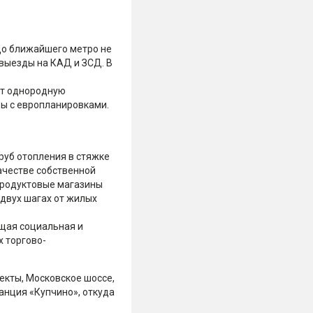
До ближайшего метро не
 выезды на КАД и ЗСД. В
ет однородную
ры с европланировками.
руб отопления в стяжке
ачестве собственной
продуктовые магазины
 двух шагах от жилых
ющая социальная и
 торгово-
екты, Московское шоссе,
анция «Купчино», откуда