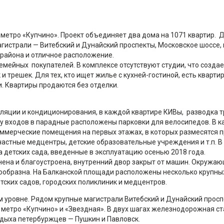
 метро «Купчино». Проект объединяет два дома на 1071 квартир. 
гистрали — Витебский и Дунайский проспекты, Московское шоссе,
 района и отличное расположение.
емейных покупателей. В комплексе отсутствуют студии, что созда
 трешек. Для тех, кто ищет жилье с кухней-гостиной, есть кварти
. Квартиры продаются без отделки.
ляции и кондиционирования, в каждой квартире КИВы, разводка т
 у входов в парадные расположены парковки для велосипедов. В к
ммерческие помещения на первых этажах, в которых размесятся 
 частные медцентры, детские образовательные учреждения и т.п. В
 детских сада, введенные в эксплуатацию осенью 2018 года.
нена и благоустроена, внутренний двор закрыт от машин. Окружа
ообразна. На Балканской площади расположены несколько крупных
ских садов, городских поликлиник и медцентров.
 уровне. Рядом крупные магистрали Витебский и Дунайский просп
 метро «Купчино» и «Звездная». В двух шагах железнодорожная ст
дыха петербуржцев — Пушкин и Павловск.