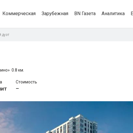
Коммерческая
Зарубежная
BN Газета
Аналитика
 дуэт
чино»
0.8 км.
а
Стоимость
лит
–