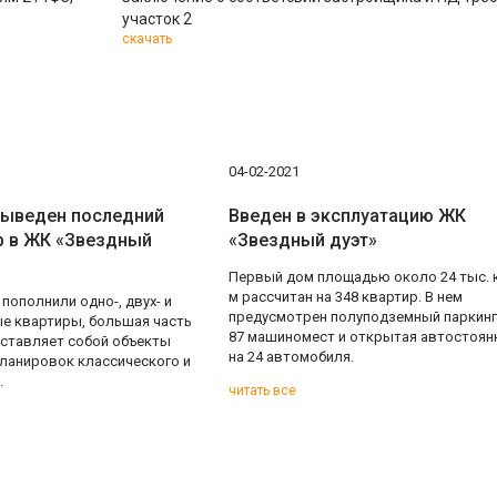
участок 2
скачать
04-02-2021
выведен последний
Введен в эксплуатацию ЖК
р в ЖК «Звездный
«Звездный дуэт»
Первый дом площадью около 24 тыс. 
м рассчитан на 348 квартир. В нем
пополнили одно-, двух- и
предусмотрен полуподземный паркинг
е квартиры, большая часть
87 машиномест и открытая автостоян
ставляет собой объекты
на 24 автомобиля.
ланировок классического и
.
читать все