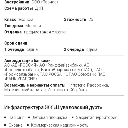
Застройщик
ООО «Парнас»
Схема работы
ДКП
Класс
эконом
Этажность
25
Тип дома
Монолит
Отделка
предчистовая отделка
Срок сдачи
1 очередь
сдана
2 очередь
сдана
Аккредитация банками:
АО «АБ «РОССИЯ», АО «Райффайзенбанк», АО
«Россельхозбанк», Банк «Возрождение» (ПАО), ПAO
«Промсвязьбанк», ПАО РОСБАНК, ПАО Сбербанк, ПАО
«БАНК УРАЛСИБ»
Возможные варианты оплаты:
Ипотека, Рассрочка,
Материнский капитал, Ипотека от Сбербанк
Инфраструктура ЖК «Шуваловский дуэт»
Паркинг
Детская площадка
Закрытая территория
Охрана
Коммерческая недвижимость