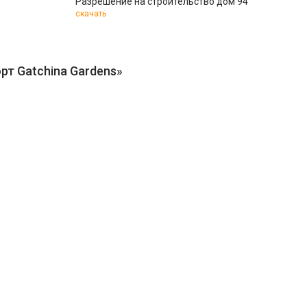
Разрешение на строительство дом 94
скачать
рт Gatchina Gardens»