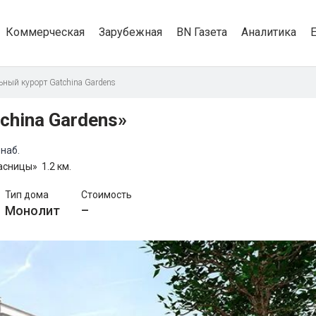
Коммерческая
Зарубежная
BN Газета
Аналитика
ный курорт Gatchina Gardens
china Gardens»
наб.
асницы»
1.2 км.
Тип дома
Стоимость
Монолит
–