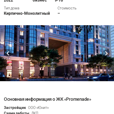
2022
бизнес
9-16
Тип дома
Стоимость
Кирпично-Монолитный
–
Основная информация о ЖК «Promenade»
Застройщик
ООО «Юнит»
Схема работы
ДКП