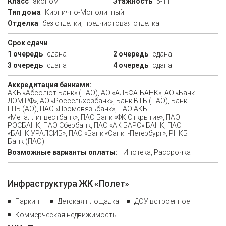
Класс
эконом
Этажность
5-11
Тип дома
Кирпично-Монолитный
Отделка
без отделки, предчистовая отделка
Срок сдачи
1 очередь
сдана
2 очередь
сдана
3 очередь
сдана
4 очередь
сдана
Аккредитация банками:
АКБ «Абсолют Банк» (ПАО), АО «АЛЬФА-БАНК», АО «Банк
ДОМ.РФ», АО «Россельхозбанк», Банк ВТБ (ПАО), Банк
ГПБ (АО), ПAO «Промсвязьбанк», ПАО АКБ
«Металлинвестбанк», ПАО Банк «ФК Открытие», ПАО
РОСБАНК, ПАО Сбербанк, ПАО «АК БАРС» БАНК, ПАО
«БАНК УРАЛСИБ», ПАО «Банк «Санкт-Петербург», РНКБ
Банк (ПАО)
Возможные варианты оплаты:
Ипотека, Рассрочка
Инфраструктура ЖК «Полет»
Паркинг
Детская площадка
ДОУ встроенное
Коммерческая недвижимость