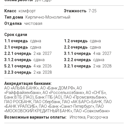
Класс
комфорт
Этажность
7-25
Тип дома
Кирпично-Монолитный
Отделка
чистовая
Срок сдачи
1.1 очередь
сдана
1.2 очередь
сдана
2.1 очередь
сдана
2.2 очередь
сдана
2.2.1 очередь
2 кв. 2027
3.1.1 очередь
4 кв. 2027
3.1.2 очередь
сдана
3.2.2 очередь
сдана
5.2.1 очередь
4 кв. 2026
3.2.1 очередь
2 кв. 2028
3.2.3 очередь
2 кв. 2028
Аккредитация банками:
АО «АЛЬФА-БАНК», АО «Банк ДОМ.РФ», АО
«Райффайзенбанк», АО «Россельхозбанк», АО «СНГБ»,
Банк ВТБ (ПАО), Банк ГПБ (АО), ПAO «Промсвязьбанк»,
ПАО РОСБАНК, ПАО Сбербанк, ПАО «АК БАРС» БАНК, ПАО
«БАНК УРАЛСИБ», ПАО «Банк «Санкт-Петербург», ПАО
«МОСКОВСКИЙ КРЕДИТНЫЙ БАНК», ПАО «Совкомбанк»
Возможные варианты оплаты:
Ипотека, Рассрочка