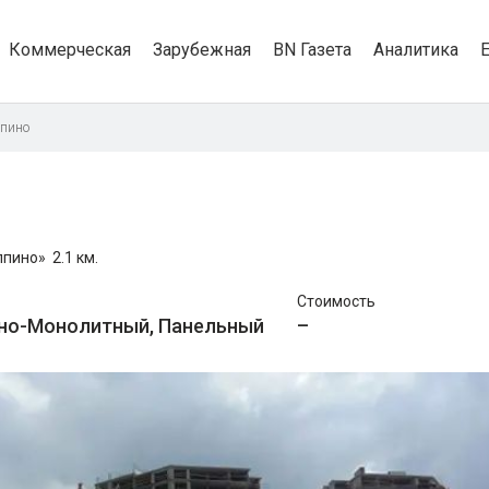
Коммерческая
Зарубежная
BN Газета
Аналитика
лпино
лпино»
2.1 км.
Стоимость
но-Монолитный, Панельный
–