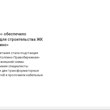
о» обеспечило
для строительства ЖК
пино»
итания стала подстанция
«Колпино-Правобережная».
 внешней схемы
ения специалисты
и две трансформаторные
0 кВ и проложили кабельные