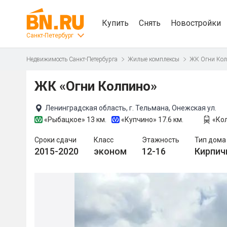
Купить
Снять
Новостройки
Санкт-Петербург
Недвижимость Санкт-Петербурга
Жилые комплексы
ЖК Огни Ко
ЖК «Огни Колпино»
Ленинградская область, г. Тельмана, Онежская ул.
«Рыбацкое»
13 км.
«Купчино»
17.6 км.
«Ко
Сроки сдачи
Класс
Этажность
Тип дома
2015-2020
эконом
12-16
Кирпич