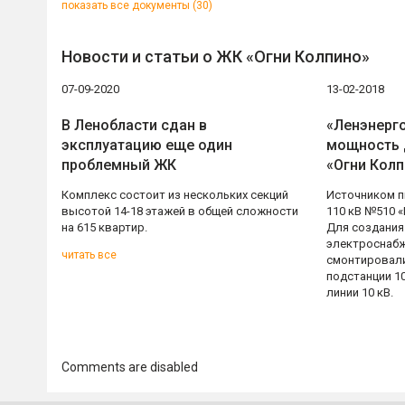
показать все документы (30)
Новости и статьи о ЖК «Огни Колпино»
07-09-2020
13-02-2018
В Ленобласти сдан в
«Ленэнерг
эксплуатацию еще один
мощность 
проблемный ЖК
«Огни Кол
Комплекс состоит из нескольких секций
Источником п
высотой 14-18 этажей в общей сложности
110 кВ №510 
на 615 квартир.
Для создания
электроснабж
читать все
смонтировал
подстанции 1
линии 10 кВ.
Comments are disabled