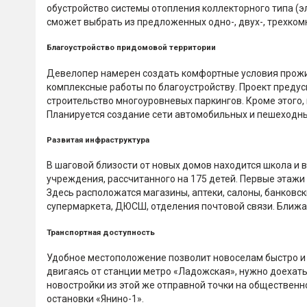
обустройство системы отопления коллекторного типа (
сможет выбрать из предложенных одно-, двух-, трехкомн
Благоустройство придомовой территории
Девелопер намерен создать комфортные условия прожи
комплексные работы по благоустройству. Проект преду
строительство многоуровневых паркингов. Кроме этого, 
Планируется создание сети автомобильных и пешеходны
Развитая инфраструктура
В шаговой близости от новых домов находится школа и 
учреждения, рассчитанного на 175 детей. Первые этаж
Здесь расположатся магазины, аптеки, салоны, банковск
супермаркета, ДЮСШ, отделения почтовой связи. Ближа
Транспортная доступность
Удобное местоположение позволит новоселам быстро и 
двигаясь от станции метро «Ладожская», нужно доехать
новостройки из этой же отправной точки на общественно
остановки «Янино-1».