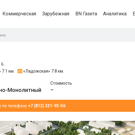
Коммерческая
Зарубежная
BN Газета
Аналитика
ино
 6
»
7.1 км.
«Ладожская»
7.8 км.
Стоимость
но-Монолитный
–
ю по телефону
+7 (812) 331-93-56