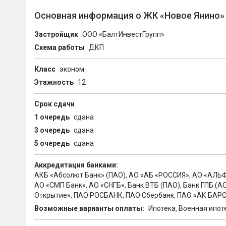
Основная информация о ЖК «Новое Янино»
Застройщик
ООО «БалтИнвестГрупп»
Схема работы
ДКП
Класс
эконом
Этажность
12
Срок сдачи
1 очередь
сдана
3 очередь
сдана
5 очередь
сдана
Аккредитация банками:
АКБ «Абсолют Банк» (ПАО), АО «АБ «РОССИЯ», АО «АЛЬ
АО «СМП Банк», АО «СНГБ», Банк ВТБ (ПАО), Банк ГПБ (
Открытие», ПАО РОСБАНК, ПАО Сбербанк, ПАО «АК БАРС
Возможные варианты оплаты:
Ипотека, Военная ипот