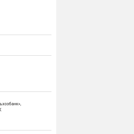
ьхозбанк»,
К