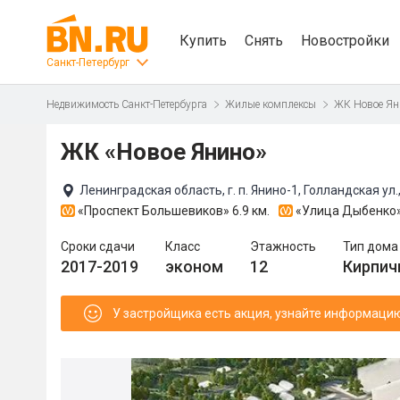
Купить
Снять
Новостройки
Санкт-Петербург
Недвижимость Санкт-Петербурга
Жилые комплексы
ЖК Новое Ян
ЖК «Новое Янино»
Ленинградская область, г. п. Янино-1, Голландская ул.,
«Проспект Большевиков»
6.9 км.
«Улица Дыбенко
Сроки сдачи
Класс
Этажность
Тип дома
2017-2019
эконом
12
Кирпич
У застройщика есть акция, узнайте информаци