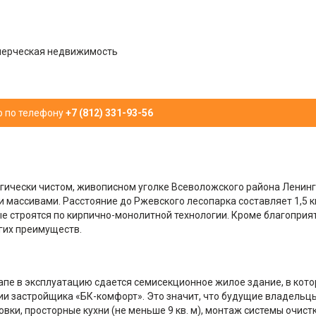
ерческая недвижимость
ю по телефону
+7 (812) 331-93-56
гически чистом, живописном уголке Всеволожского района Ленинг
массивами. Расстояние до Ржевского лесопарка составляет 1,5 к
е строятся по кирпично-монолитной технологии. Кроме благоприя
гих преимуществ.
тапе в эксплуатацию сдается семисекционное жилое здание, в кот
ции застройщика «БК-комфорт». Это значит, что будущие владель
и, просторные кухни (не меньше 9 кв. м), монтаж системы очист