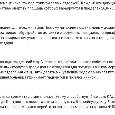
элементы скрыты под стяжкой пола и отделкой). Каждый нуждающи
атных квартир, площадь которых варьируется в пределах 26,8-70,7 
вания для всех жильцов. Поэтому на прилегающей к новым домам
сматривает обустройство детских и спортивных площадок, ландша
на придомовом участке появятся автостоянки открытого типа для 
х дорог.
возводится детский сад. В перспективе строительство собственног
и жилых корпусов традиционно отводятся для предприятий коммер
ие отделения и т. д. Пять-десять минут пешим ходом занимает пут
йшая больница принимает пациентов в поселке Янино-1.
легко доезжать до мегаполиса. Этому способствует близость КАД
 до Колтушского шоссе, а затем свернуть на Шоссейную улицу. Что
м транспорте, нужно перейти на остановку маршрутных такси № 53