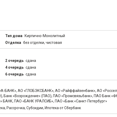
Тип дома
Кирпично-Монолитный
Отделка
без отделки, чистовая
2 очередь
сдана
4 очередь
сдана
6 очередь
сдана
ФА-БАНК», АО «ГЛОБЭКСБАНК», АО «Райффайзенбанк», АО «Россел
АО), Банк «Возрождение» (ПАО), ПAO «Промсвязьбанк», ПАО Банк «Ф
» БАНК, ПАО «БАНК УРАЛСИБ», ПАО «Банк «Санкт-Петербург»
ека, Рассрочка, Субсидии, Ипотека от Сбербанк