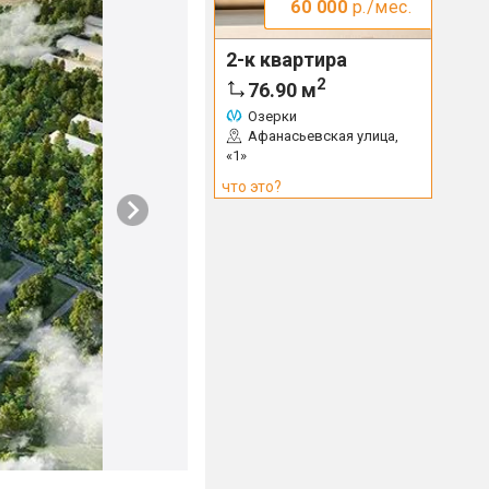
60 000
р./мес.
2-к квартира
2
76.90
м
Озерки
Афанасьевская улица,
«1»
что это?