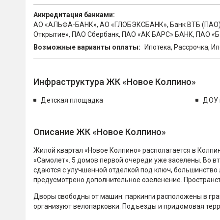
Аккредитация банками:
АО «АЛЬФА-БАНК», АО «ГЛОБЭКСБАНК», Банк ВТБ (ПАО),
Открытие», ПАО Сбербанк, ПАО «АК БАРС» БАНК, ПАО «Б
Возможные варианты оплаты:
Ипотека, Рассрочка, И
Инфраструктура ЖК «Новое Колпино»
Детская площадка
ДОУ 
Описание ЖК «Новое Колпино»
Жилой квартал «Новое Колпино» располагается в Колпин
«Самолет». 5 домов первой очереди уже заселены. Во в
сдаются с улучшенной отделкой под ключ, большинство 
предусмотрено дополнительное озеленение. Пространств
Дворы свободны от машин: паркинги расположены в гран
организуют велопарковки. Подъезды и придомовая тер