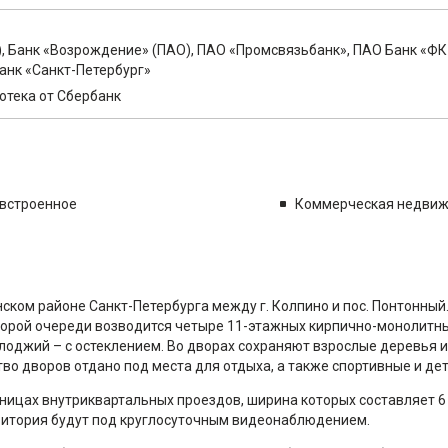
 Банк «Возрождение» (ПАО), ПAO «Промсвязьбанк», ПАО Банк «ФК
анк «Санкт-Петербург»
потека от Сбербанк
встроенное
Коммерческая недви
ском районе Санкт-Петербурга между г. Колпино и пос. Понтонный
торой очереди возводится четыре 11-этажных кирпично-монолитны
лоджий – с остеклением. Во дворах сохраняют взрослые деревья и
о дворов отдано под места для отдыха, а также спортивные и де
ицах внутриквартальных проездов, ширина которых составляет 6 
ритория будут под круглосуточным видеонаблюдением.