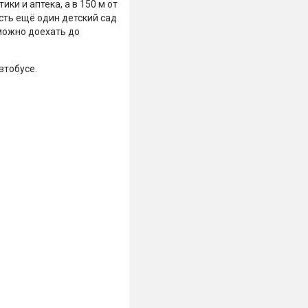
ки и аптека, а в 150 м от
есть ещё один детский сад
 можно доехать до
втобусе.