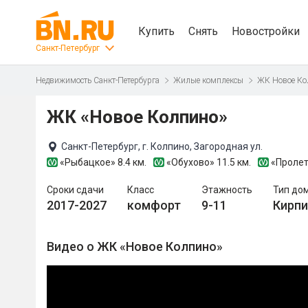
Купить
Снять
Новостройки
Санкт-Петербург
Недвижимость Санкт-Петербурга
Жилые комплексы
ЖК Новое Ко
ЖК «Новое Колпино»
Санкт-Петербург, г. Колпино, Загородная ул.
«Рыбацкое»
8.4 км.
«Обухово»
11.5 км.
«Пролет
Сроки сдачи
Класс
Этажность
Тип до
2017-2027
комфорт
9-11
Кирп
Видео о ЖК «Новое Колпино»