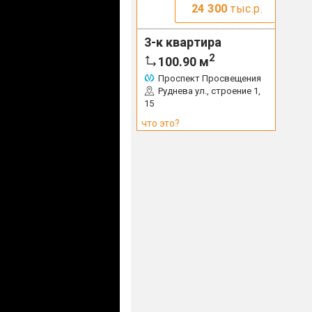
24 300
тыс.р.
3-к квартира
2
100.90
м
Проспект Просвещения
Руднева ул., строение 1,
15
что это?