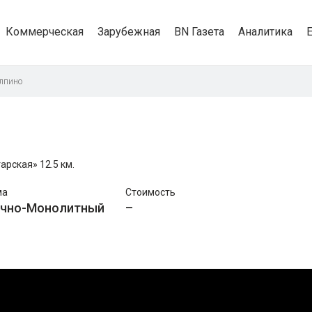
Коммерческая
Зарубежная
BN Газета
Аналитика
лпино
арская»
12.5 км.
ма
Стоимость
ично-Монолитный
–