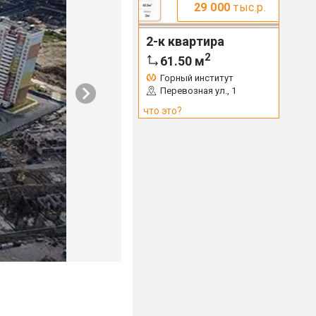
29 000
тыс.р.
2-к квартира
2
61.50
м
Горный институт
Перевозная ул., 1
что это?