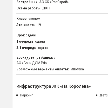
Застройщик
АО СК «РосСтрой»
Схема работы
ДКП
Класс
эконом
Этажность
19
Срок сдачи
1 очередь
сдана
3.1 очередь
сдана
Аккредитация банками:
АО «Банк ДОМ.РФ»
Возможные варианты оплаты:
Ипотека
Инфраструктура ЖК «На Королёва»
Паркинг
Детс