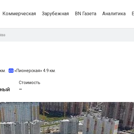
Коммерческая
Зарубежная
BN Газета
Аналитика
ёва
 км.
«Пионерская»
4.9 км.
Стоимость
ьный
–