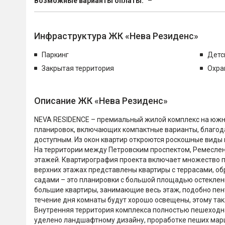
Возможные варианты оплаты:
–
Инфраструктура ЖК «Нева Резиденс»
Паркинг
Детс
Закрытая территория
Охра
Описание ЖК «Нева Резиденс»
NEVA RESIDENCE – премиальный жилой комплекс на южном
планировок, включающих компактные варианты, благода
доступным. Из окон квартир откроются роскошные виды 
На территории между Петровским проспектом, Ремеслен
этажей. Квартирография проекта включает множество п
верхних этажах представлены квартиры с террасами, об
садами – это планировки с большой площадью остеклен
большие квартиры, занимающие весь этаж, подобно пен
течение дня комнаты будут хорошо освещены, этому так
Внутренняя территория комплекса полностью пешеходна
уделено ландшафтному дизайну, проработке пеших марш