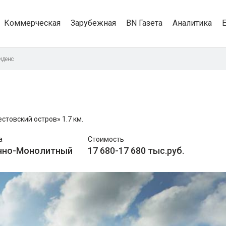
Коммерческая
Зарубежная
BN Газета
Аналитика
иденс
естовский остров»
1.7 км.
а
Стоимость
чно-Монолитный
17 680-17 680 тыс.руб.