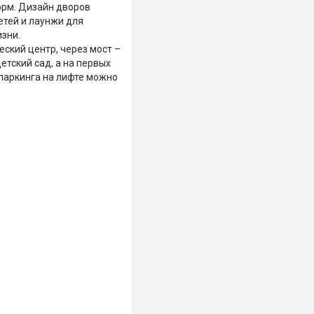
орм. Дизайн дворов
етей и лаунжи для
зни.
ский центр, через мост –
етский сад, а на первых
 паркинга на лифте можно