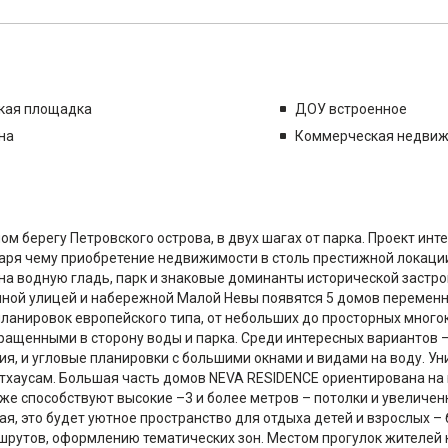
кая площадка
ДОУ встроенное
на
Коммерческая недви
 берегу Петровского острова, в двух шагах от парка. Проект ин
ря чему приобретение недвижимости в столь престижной локации
на водную гладь, парк и знаковые доминанты исторической застро
ной улицей и набережной Малой Невы появятся 5 домов переменно
ланировок европейского типа, от небольших до просторных много
ращенными в сторону воды и парка. Среди интересных вариантов 
ия, и угловые планировки с большими окнами и видами на воду. У
тхаусам. Большая часть домов NEVA RESIDENCE ориентирована на 
же способствуют высокие –3 и более метров – потолки и увеличен
я, это будет уютное пространство для отдыха детей и взрослых 
рутов, оформлению тематических зон. Местом прогулок жителей 