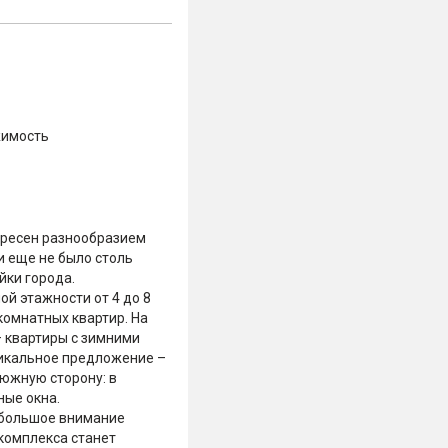
жимость
тересен разнообразием
 еще не было столь
йки города.
й этажности от 4 до 8
комнатных квартир. На
– квартиры с зимними
никальное предложение –
южную сторону: в
ные окна.
– большое внимание
комплекса станет