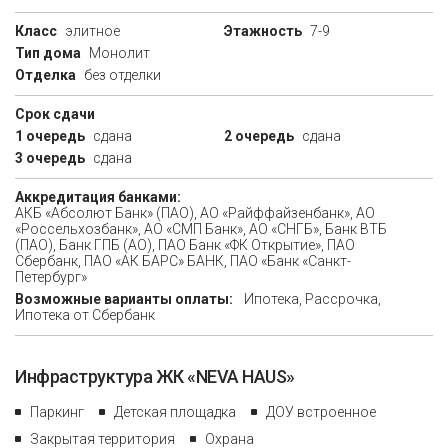
Класс
элитное
Этажность
7-9
Тип дома
Монолит
Отделка
без отделки
Срок сдачи
1 очередь
сдана
2 очередь
сдана
3 очередь
сдана
Аккредитация банками:
АКБ «Абсолют Банк» (ПАО), АО «Райффайзенбанк», АО
«Россельхозбанк», АО «СМП Банк», АО «СНГБ», Банк ВТБ
(ПАО), Банк ГПБ (АО), ПАО Банк «ФК Открытие», ПАО
Сбербанк, ПАО «АК БАРС» БАНК, ПАО «Банк «Санкт-
Петербург»
Возможные варианты оплаты:
Ипотека, Рассрочка,
Ипотека от Сбербанк
Инфраструктура ЖК «NEVA HAUS»
Паркинг
Детская площадка
ДОУ встроенное
Закрытая территория
Охрана