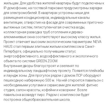
жильцам. Для удобства жителей квартиры будут подключены к
IP-домофонии, на гостевой парковке предусмотрены зарядки
для электромобилей. В квартирах устроены ниши для
размещения кондиционеров, индивидуальные каналы
вентиляции, отверстия на фасаде для современных приточно-
вытяжных систем, пятиступенчатая очистка воды,
коллекторная разводка труб отопления и дерево-
алюминиевые окна соответствуют высокому классу жилья.
Проект отвечает высоким экологическим параметрам: NEVA
HAUS стал первым элитным жилым комплексом в Санкт-
Петербурге, официально получившим статус
энергоэффективного, водоэффективного и экологичного
объекта по системе GREEN ZOOM.
Внутренние дворы благоустроят и озеленят по
индивидуальному ландшафтному проекту. Появятся плейхабы
и лаундж зоны. Для прогулок рядом с домом ЛСР оборудуют
пешеходную набережную 500 м. На ней откроется павильон с
необходимыми услугами и сервисами для жителей: фитнес
студия, салон красоты, кофейни и коворкинг. Возле
павильона возведут пирс. Рядом с комплексом будет
построена общеобразовательная школа.